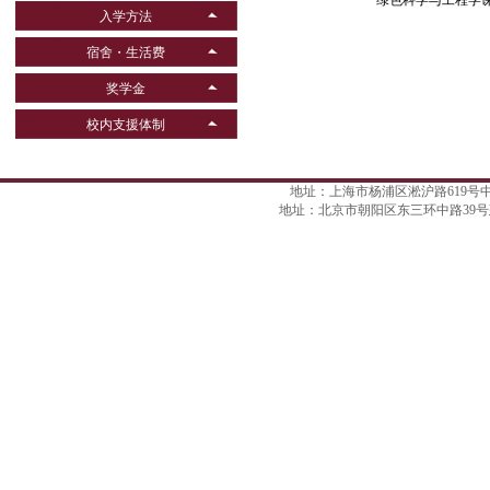
绿色科学与工程学
入学方法
宿舍・生活费
奖学金
校内支援体制
地址：上海市杨浦区淞沪路619号中航天盛广场
地址：北京市朝阳区东三环中路39号建外SOHO西