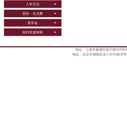
入学方法
宿舍・生活费
奖学金
校内支援体制
地址：上海市杨浦区淞沪路619号中航天盛广场
地址：北京市朝阳区东三环中路39号建外SOHO西