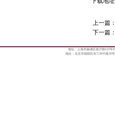
下载地址
上一篇
下一篇
地址：上海市杨浦区淞沪路619号中航天盛广场
地址：北京市朝阳区东三环中路39号建外SOHO西